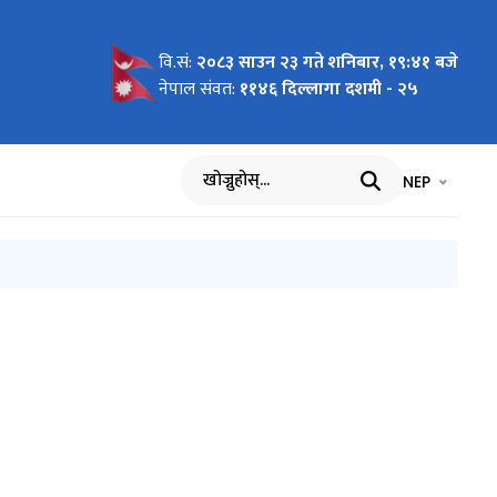
वि.सं:
२०८३ साउन २३ गते शनिबार, १९:४१ बजे
ली
ूको अवस्था
fa
Foreign
नेपाल संवत:
११४६ दिल्लागा दशमी - २५
चेतना
ी सूचना
भाषा चयन गर्नुह
भाषा प
NEP
खोज्नुहोस्