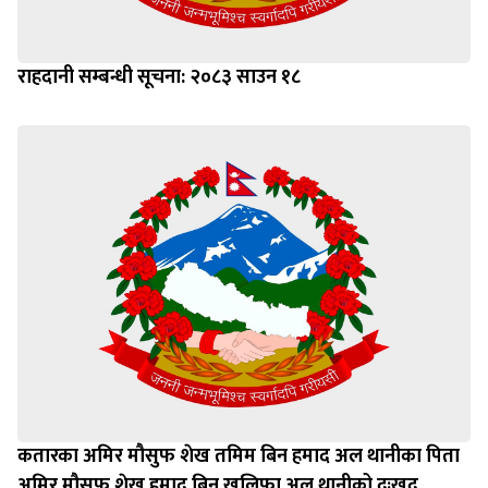
राहदानी सम्बन्धी सूचना: २०८३ साउन १८
कतारका अमिर मौसुफ शेख तमिम बिन हमाद अल थानीका पिता
अमिर मौसुफ शेख हमाद बिन खलिफा अल थानीको दुःखद