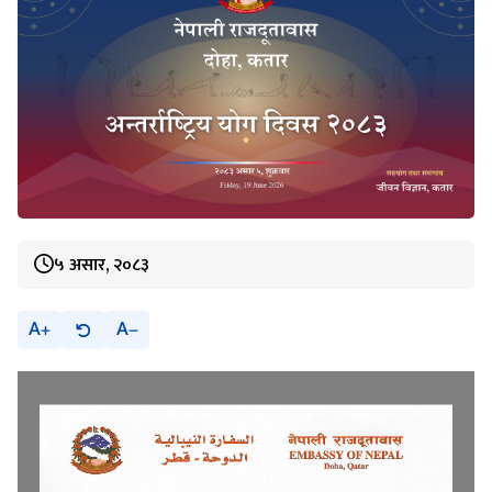
५ असार, २०८३
A
A