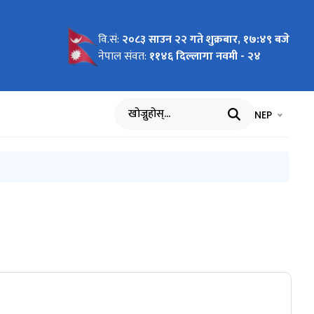
वि.सं:
२०८३ साउन २२ गते शुक्रबार, १७:४९ बजे
ली
ूको
fa
Foreign
नेपाल संवत:
११४६ दिल्लागा नवमी - २४
चेतना
सम्बन्धी
भाषा चयन गर्नुह
भाषा प
NEP
खोज्नुहोस्