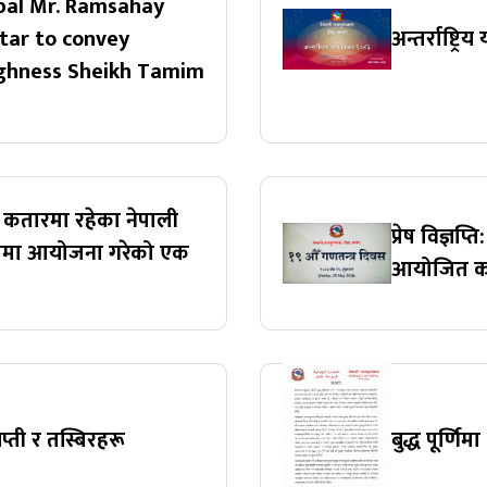
pal Mr. Ramsahay
tar to convey
अन्तर्राष्ट्र
ighness Sheikh Tamim
ाले कतारमा रहेका नेपाली
प्रेष विज्ञ
लमा आयोजना गरेको एक
आयोजित कार
ञप्ती र तस्बिरहरू
बुद्ध पूर्णि