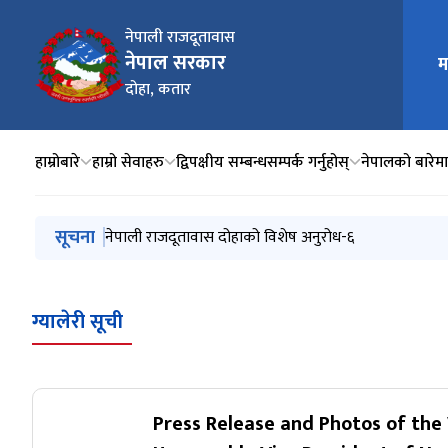
नेपाली राजदूतावास
नेपाल सरकार
म
मुख्य न
दोहा, कतार
हाम्रोबारे
हाम्रो सेवाहरु
द्विपक्षीय सम्बन्ध
सम्पर्क गर्नुहोस्
नेपालको बारेमा
मुख्य नेभिगेसनमा जानुहोस्
सूचना
प्रेस विज्ञप्ति- बुद्ध पूर्णिमा २०८३
नेपाली राजदूतावास दोहाको विशेष अनुरोध-६
नेपाली राजदूतावास, दोहाको विशेष अनुरोध-५
नेपाली राजदूतावास, दोहाको विशेष अनुरोध-४
नेपाली राजदूतावास, दोहाको विशेष अनुरोध-३
ग्यालेरी सूची
Press Release and Photos of the 